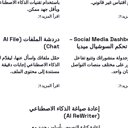
 اقتباس غير قانوني.
باستخدام تقنيات الذكاء الاصطنا
وبأقل جهد ممكن.
زيد
اقرأ المزيد
Social Media Dashboard –
دردشة الملفات (AI File
تحكم السوشيال ميديا
Chat)
وجدولة منشوراتك وتتبع تفاعل
حمّل ملفاتك واسأل عنها، ليقدّم 
ر على مختلف منصات التواصل
الذكاء الاصطناعي إجابات دقيقة
ن واحد.
مستندة إلى محتوى الملف.
زيد
اقرأ المزيد
إعادة صياغة الذكاء الاصطناعي
(AI ReWriter)
إعادة كتابة النصوص بأسلوب جديد مع