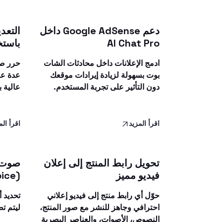
دعم Google AdSense داخل
التعد
AI Chat Pro
باستخدام xt
ادمج الإعلانات داخل محادثات الشات
حرر صو
بوت بسهولة لزيادة إيرادات موقعك
عدة عن
دون التأثير على تجربة المستخدم.
عالية 
اقرأ المزيد
اقرأ الم
تحويل رابط المنتج إلى إعلان
صوت م
فيديو مميز
(Brand Voice)
حوّل أي رابط منتج إلى فيديو إعلاني
تحديد 
احترافي وجاهز للنشر مع صور المنتج،
ليتم تط
النصوص، الأصوات، والعناصر البصرية