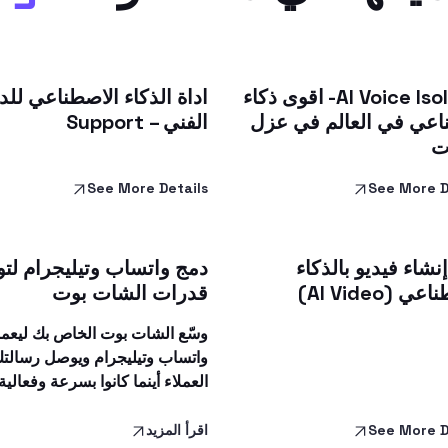
AI Voice Isolator- اقوى ذكاء
اداة الذكاء الاصطناعي لل
عي في العالم في عزل
الفني – Support
ت
See More Details
See More D
نشاء فيديو بالذكاء
دمج واتساب وتيليجرام لت
ي (AI Video)
قدرات الشات بوت
وسّع الشات بوت الخاص بك ليعم
واتساب وتيليجرام ويوصل رسالتك
العملاء أينما كانوا بسرعة وفعالية
See More D
اقرأ المزيد