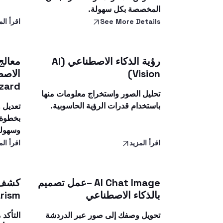
المخصصة بكل سهولة.
See More Details
اقرأ الم
رؤية الذكاء الاصطناعي (AI
معالج 
Vision)
zard)
تحليل الصور واستخراج معلومات منها
باستخدام قدرات الرؤية الحاسوبية.
تعديل 
بخطوة 
وسهولة
اقرأ المزيد
اقرأ الم
AI Chat Image –عمل تصميم
بالذكاء الاصطناعي
rism)
تحويل وصفك إلى صور عبر الدردشة
التأكد