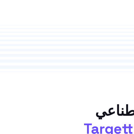
صطناعي
Targett