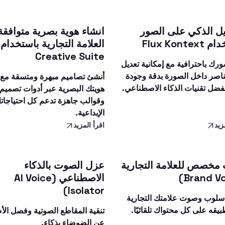
يل الذكي على الصور
انشاء هوية بصرية متوافقة
Flux Konte
Creative Suite
رك باحترافية مع إمكانية تعديل
اصر داخل الصورة بدقة وجودة
أنشئ تصاميم مبهرة ومتسقة مع
بفضل تقنيات الذكاء الاصطناعي.
هويتك البصرية عبر أدوات تصميم 
وقوالب جاهزة تدعم كل احتياجات
الإبداعية.
زيد
اقرأ المزيد
خصص للعلامة التجارية
عزل الصوت بالذكاء
الاصطناعي (AI Voice
Isolator)
أسلوب وصوت علامتك التجارية
بيقه على كل محتواك تلقائيًا.
تنقية المقاطع الصوتية وفصل ال
عن الضوضاء بذكاء.