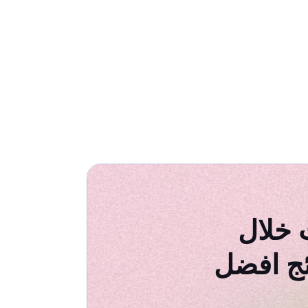
 خلال
ئج افضل