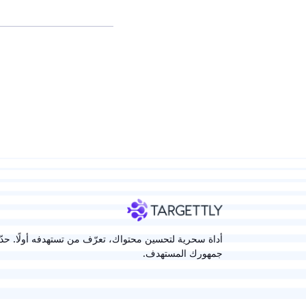
أداة سحرية لتحسين محتواك، تعرّف من تستهدفه أولًا. حدّ
جمهورك المستهدف.