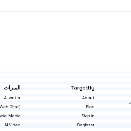
Targettly
الميزات
AI writer
About
د
(Web Chat)
Blog
cial Media
Sign in
AI Video
Register