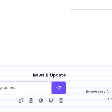
News & Update
Businesses AI 
So